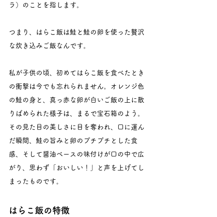
ラ）のことを指します。
つまり、はらこ飯は鮭と鮭の卵を使った贅沢
な炊き込みご飯なんです。
私が子供の頃、初めてはらこ飯を食べたとき
の衝撃は今でも忘れられません。オレンジ色
の鮭の身と、真っ赤な卵が白いご飯の上に散
りばめられた様子は、まるで宝石箱のよう。
その見た目の美しさに目を奪われ、口に運ん
だ瞬間、鮭の旨みと卵のプチプチとした食
感、そして醤油ベースの味付けが口の中で広
がり、思わず「おいしい！」と声を上げてし
まったものです。
はらこ飯の特徴