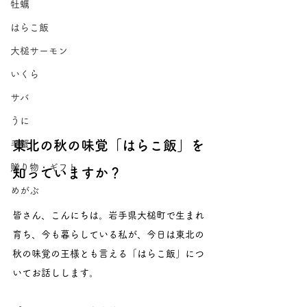
牡蠣
はらこ飯
大槌サーモン
いくら
サバ
うに
東北の秋の味覚「はらこ飯」を
毛蟹
贈り物・ギフト
知っていますか？
めがぶ
皆さん、こんにちは。岩手県大槌町で生まれ
育ち、今も暮らしている私が、今日は東北の
秋の味覚の王様とも言える「はらこ飯」につ
いてお話しします。