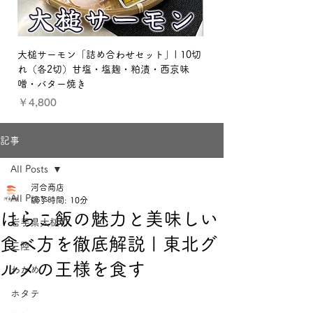
大槌サーモン「詰め合わせセット」| 10切
【贈り物セット：梅】三
れ（各2切）甘塩・塩麹・粕漬・西京味
ット
噌・バター焼き
価格
￥3,800
価格
￥4,800
記事
All Posts
河合商店
All Posts
読了時間: 10分
はらこ飯の魅力と美味しい
岩手県大槌町
食べ方を徹底解説 | 東北グ
三陸
ルメの王様を食す
わかめ
ホタテ