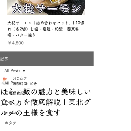
大槌サーモン「詰め合わせセット」| 10切
【贈り物セット：梅】三
れ（各2切）甘塩・塩麹・粕漬・西京味
ット
噌・バター焼き
価格
￥3,800
価格
￥4,800
記事
All Posts
河合商店
All Posts
読了時間: 10分
はらこ飯の魅力と美味しい
岩手県大槌町
食べ方を徹底解説 | 東北グ
三陸
ルメの王様を食す
わかめ
ホタテ