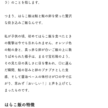
ラ）のことを指します。
つまり、はらこ飯は鮭と鮭の卵を使った贅沢
な炊き込みご飯なんです。
私が子供の頃、初めてはらこ飯を食べたとき
の衝撃は今でも忘れられません。オレンジ色
の鮭の身と、真っ赤な卵が白いご飯の上に散
りばめられた様子は、まるで宝石箱のよう。
その見た目の美しさに目を奪われ、口に運ん
だ瞬間、鮭の旨みと卵のプチプチとした食
感、そして醤油ベースの味付けが口の中で広
がり、思わず「おいしい！」と声を上げてし
まったものです。
はらこ飯の特徴