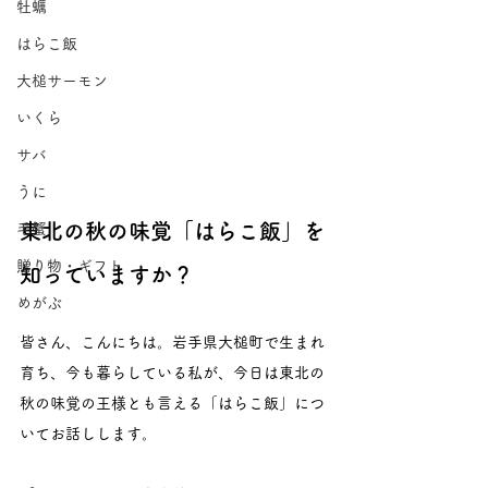
牡蠣
はらこ飯
大槌サーモン
いくら
サバ
うに
東北の秋の味覚「はらこ飯」を
毛蟹
贈り物・ギフト
知っていますか？
めがぶ
皆さん、こんにちは。岩手県大槌町で生まれ
育ち、今も暮らしている私が、今日は東北の
秋の味覚の王様とも言える「はらこ飯」につ
いてお話しします。