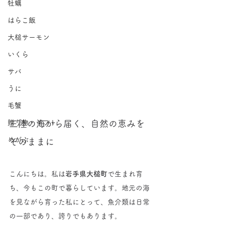
牡蠣
はらこ飯
大槌サーモン
いくら
サバ
うに
毛蟹
贈り物・ギフト
三陸の海から届く、自然の恵みを
めがぶ
そのままに
こんにちは。私は
岩手県大槌町
で生まれ育
ち、今もこの町で暮らしています。地元の海
を見ながら育った私にとって、魚介類は日常
の一部であり、誇りでもあります。