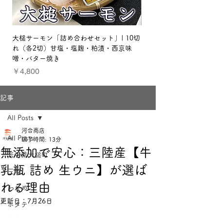
大槌サーモン「詰め合わせセット」| 10切
【贈り物セット：梅】三
れ（各2切）甘塩・塩麹・粕漬・西京味
ット
噌・バター焼き
価格
￥3,800
価格
￥4,800
記事
All Posts
河合商店
All Posts
読了時間: 13分
無添加で安心：三陸産【牛
岩手県大槌町
乳瓶 詰め 生ウニ】が選ば
三陸
れる理由
わかめ
更新日：
7月26日
ホタテ