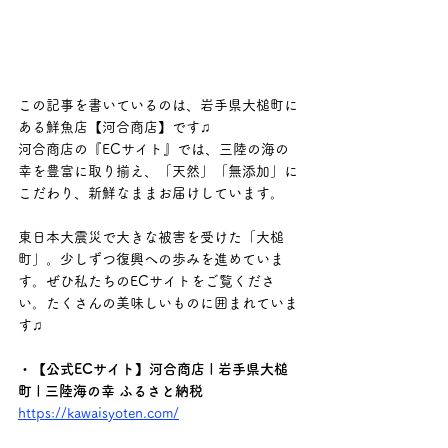
この記事を書いているのは、岩手県大槌町に
ある鮮魚店【河合商店】です♫
河合商店の『ECサイト』では、三陸の海の
幸を豊富に取り揃え、「天然」「無添加」に
こだわり、新鮮なままお届けしています。
東日本大震災で大きな被害を受けた「大槌
町」。少しずつ復興への歩みを進めていま
す。ぜひ私たちのECサイトをご覧くださ
い。たくさんの美味しいものに囲まれていま
す♫
・【公式ECサイト】河合商店 | 岩手県大槌
町 | 三陸海の幸 ふるさと納税
https://kawaisyoten.com/