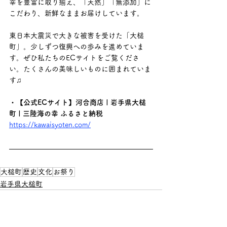
幸を豊富に取り揃え、「天然」「無添加」に
こだわり、新鮮なままお届けしています。
東日本大震災で大きな被害を受けた「大槌
町」。少しずつ復興への歩みを進めていま
す。ぜひ私たちのECサイトをご覧くださ
い。たくさんの美味しいものに囲まれていま
す♫
・【公式ECサイト】河合商店 | 岩手県大槌
町 | 三陸海の幸 ふるさと納税
https://kawaisyoten.com/
大槌町
歴史
文化
お祭り
岩手県大槌町