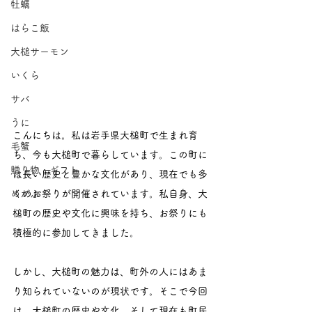
牡蠣
はらこ飯
大槌サーモン
いくら
サバ
うに
こんにちは。私は岩手県大槌町で生まれ育
毛蟹
ち、今も大槌町で暮らしています。この町に
贈り物・ギフト
は長い歴史と豊かな文化があり、現在でも多
くのお祭りが開催されています。私自身、大
めがぶ
槌町の歴史や文化に興味を持ち、お祭りにも
積極的に参加してきました。
しかし、大槌町の魅力は、町外の人にはあま
り知られていないのが現状です。そこで今回
は、大槌町の歴史や文化、そして現在も町民