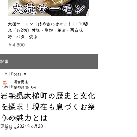
大槌サーモン「詰め合わせセット」| 10切
【贈り物セット：梅】三
れ（各2切）甘塩・塩麹・粕漬・西京味
ット
噌・バター焼き
価格
￥3,800
価格
￥4,800
記事
All Posts
河合商店
All Posts
読了時間: 8分
岩手県大槌町の歴史と文化
岩手県大槌町
を探求！現在も息づくお祭
三陸
りの魅力とは
わかめ
更新日：
2024年6月20日
ホタテ