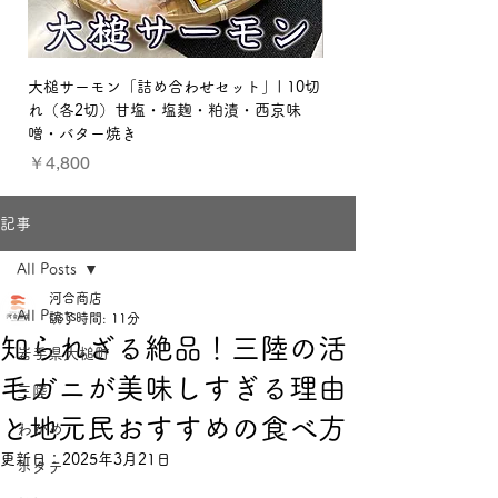
大槌サーモン「詰め合わせセット」| 10切
【贈り物セット：梅】三
れ（各2切）甘塩・塩麹・粕漬・西京味
ット
噌・バター焼き
価格
￥3,800
価格
￥4,800
記事
All Posts
河合商店
All Posts
読了時間: 11分
知られざる絶品！三陸の活
岩手県大槌町
毛ガニが美味しすぎる理由
三陸
と地元民おすすめの食べ方
わかめ
更新日：
2025年3月21日
ホタテ