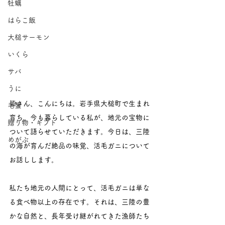
牡蠣
はらこ飯
大槌サーモン
いくら
サバ
うに
皆さん、こんにちは。岩手県大槌町で生まれ
毛蟹
育ち、今も暮らしている私が、地元の宝物に
贈り物・ギフト
ついて語らせていただきます。今日は、三陸
めがぶ
の海が育んだ絶品の味覚、活毛ガニについて
お話しします。
私たち地元の人間にとって、活毛ガニは単な
る食べ物以上の存在です。それは、三陸の豊
かな自然と、長年受け継がれてきた漁師たち