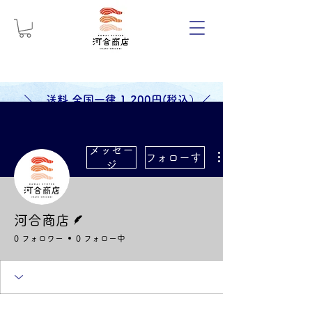
＼ 送料 全国一律 1,200円(税込）／
メッセー
フォローする
ジ
脚本
河合商店
0 フォロワー
0 フォロー中