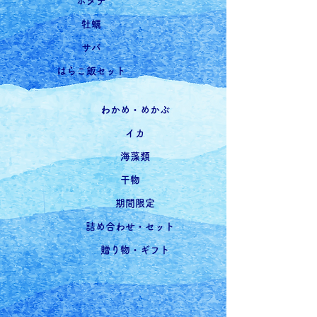
ホタテ
牡蠣
サバ
はらこ飯セット
わかめ・めかぶ
イカ
海藻類
干物
期間限定
詰め合わせ・セット
贈り物・ギフト