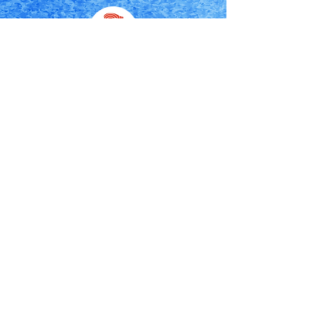
有限会社河合商店
代表：河合秀保
〒028-1131
岩手県上閉伊郡大槌町大町43-11
0193-42-2283
ec@kawaisyoten.com
〈 店舗営業時間 〉10：00〜18：30
〈 定休日 〉日曜日・月曜日