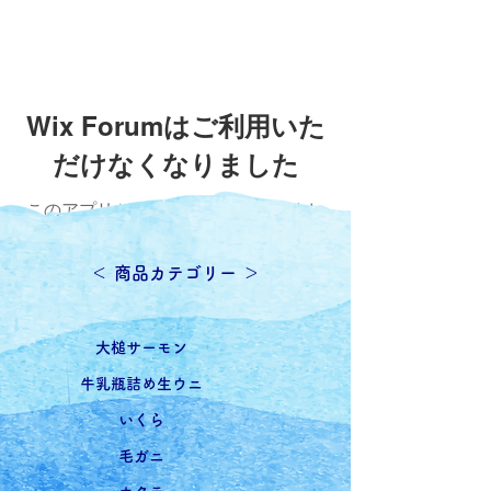
Wix Forumはご利用いた
だけなくなりました
このアプリケーションは廃止されまし
た。コミュニティアプリが必要な場合
は、Wix Groupsをご利用ください。
​＜ 商品カテゴリー ＞
​大槌サーモン
牛乳瓶詰め生ウニ
いくら
毛ガニ