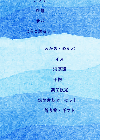
ホタテ
牡蠣
サバ
はらこ飯セット
わかめ・めかぶ
イカ
海藻類
干物
期間限定
詰め合わせ・セット
贈り物・ギフト