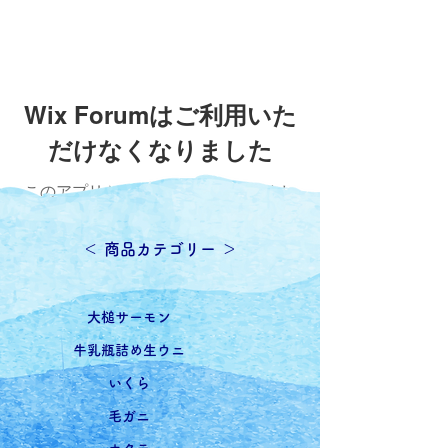
Wix Forumはご利用いた
だけなくなりました
このアプリケーションは廃止されまし
た。コミュニティアプリが必要な場合
は、Wix Groupsをご利用ください。
​＜ 商品カテゴリー ＞
​大槌サーモン
牛乳瓶詰め生ウニ
いくら
毛ガニ