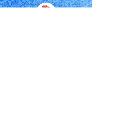
有限会社河合商店
代表：河合秀保
〒028-1131
岩手県上閉伊郡大槌町大町43-11
0193-42-2283
ec@kawaisyoten.com
〈 店舗営業時間 〉10：00〜18：30
〈 定休日 〉日曜日・月曜日