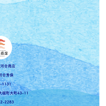
社河合商店
河合秀保
-1131
槌町大町43-11
42-2283