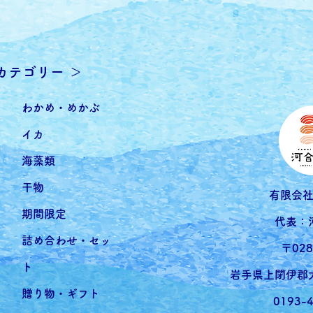
品カテゴリー ＞
わかめ・めかぶ
イカ
海藻類
干物
有限会
期間限定
代表：
詰め合わせ・セッ
〒028
ト
岩手県上閉伊郡大
贈り物・ギフト
0193-