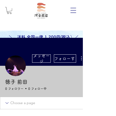
＼ 送料 全国一律 1,200円(税込）／
メッセー
フォローする
ジ
徳子 前田
0 フォロワー
0 フォロー中