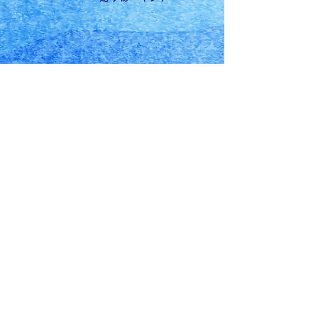
有限会社河合商店
代表：河合秀保
〒028-1131
岩手県上閉伊郡大槌町大町43-11
0193-42-2283
ec@kawaisyoten.com
〈 店舗営業時間 〉10：00〜18：30
〈 定休日 〉日曜日・月曜日