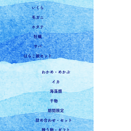
いくら
毛ガニ
ホタテ
牡蠣
サバ
はらこ飯セット
わかめ・めかぶ
イカ
海藻類
干物
期間限定
詰め合わせ・セット
贈り物・ギフト