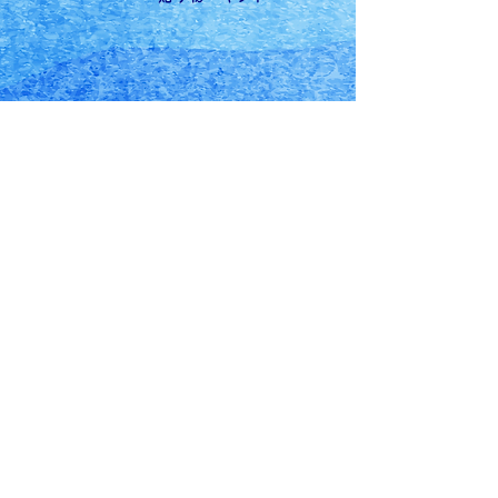
有限会社河合商店
代表：河合秀保
〒028-1131
岩手県上閉伊郡大槌町大町43-11
0193-42-2283
ec@kawaisyoten.com
〈 店舗営業時間 〉10：00〜18：30
〈 定休日 〉日曜日・月曜日