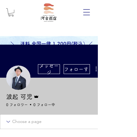
＼ 送料 全国一律 1,200円(税込）／
メッセー
フォローする
ジ
管理者
波起 可児
0 フォロワー
0 フォロー中