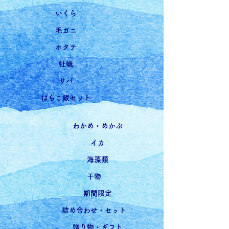
いくら
毛ガニ
ホタテ
牡蠣
サバ
はらこ飯セット
わかめ・めかぶ
イカ
海藻類
干物
期間限定
詰め合わせ・セット
贈り物・ギフト