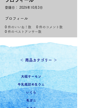
登録日： 2025年10月3日
プロフィール
0
件のいいね！数
0
件のコメント数
0
件のベストアンサー数
​＜ 商品カテゴリー ＞
​大槌サーモン
牛乳瓶詰め生ウニ
いくら
毛ガニ