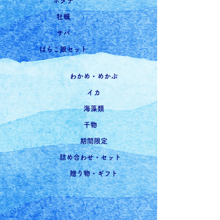
ホタテ
牡蠣
サバ
はらこ飯セット
わかめ・めかぶ
イカ
海藻類
干物
期間限定
詰め合わせ・セット
贈り物・ギフト