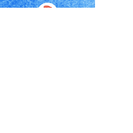
有限会社河合商店
代表：河合秀保
〒028-1131
岩手県上閉伊郡大槌町大町43-11
0193-42-2283
ec@kawaisyoten.com
〈 店舗営業時間 〉10：00〜18：30
〈 定休日 〉日曜日・月曜日