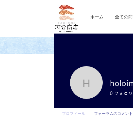
ホーム
全ての商
holoi
holoimua
0
フォロワ
プロフィール
フォーラムのコメント