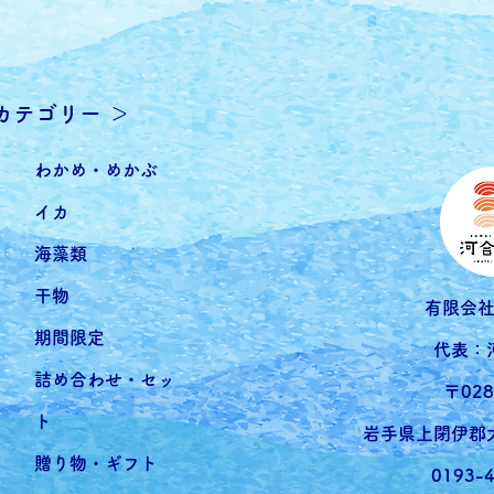
品カテゴリー ＞
わかめ・めかぶ
イカ
海藻類
干物
有限会
期間限定
代表：
詰め合わせ・セッ
〒028
ト
岩手県上閉伊郡大
贈り物・ギフト
0193-