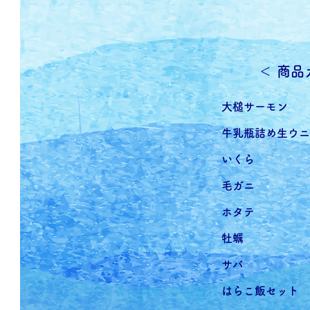
​＜ 商
​大槌サーモン
牛乳瓶詰め生ウニ
いくら
毛ガニ
ホタテ
牡蠣
サバ
はらこ飯セット