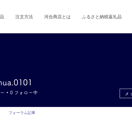
品
注文方法
河合商店とは
ふるさと納税返礼品
＼ 送料 全国一律 1,200円(税込）／
mua.0101
.0101
ー
0
フォロー中
メ
フォーラム記事