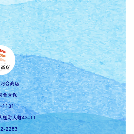
社河合商店
河合秀保
-1131
槌町大町43-11
42-2283