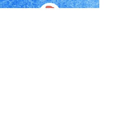
有限会社河合商店
代表：河合秀保
〒028-1131
岩手県上閉伊郡大槌町大町43-11
0193-42-2283
ec@kawaisyoten.com
〈 店舗営業時間 〉10：00〜18：30
〈 定休日 〉日曜日・月曜日