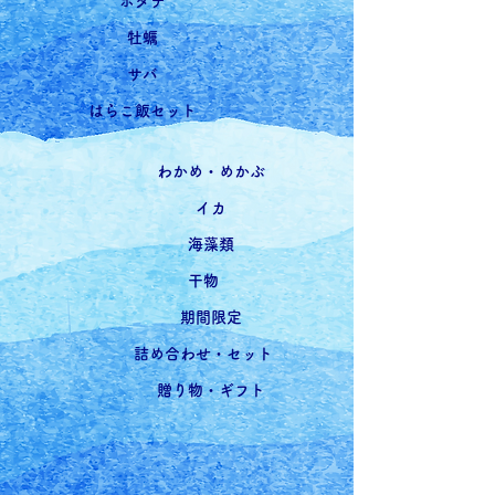
ホタテ
牡蠣
サバ
はらこ飯セット
わかめ・めかぶ
イカ
海藻類
干物
期間限定
詰め合わせ・セット
贈り物・ギフト